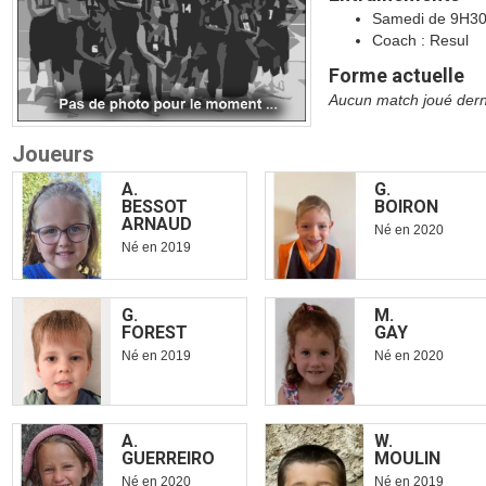
Samedi de 9H3
Coach : Resul
Forme actuelle
Aucun match joué dern
Joueurs
A.
G.
BESSOT
BOIRON
ARNAUD
Né en
2020
Né en
2019
G.
M.
FOREST
GAY
Né en
2019
Né en
2020
A.
W.
GUERREIRO
MOULIN
Né en
2020
Né en
2019