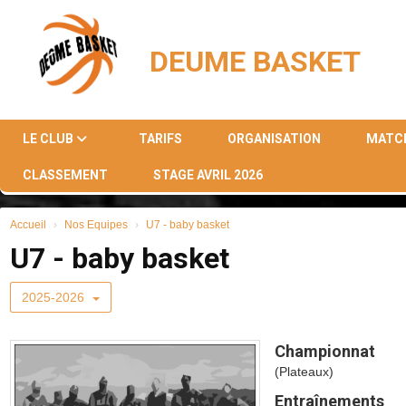
Panneau de gestion des cookies
DEUME BASKET
LE CLUB
TARIFS
ORGANISATION
MATC
CLASSEMENT
STAGE AVRIL 2026
Accueil
Nos Equipes
U7 - baby basket
U7 - baby basket
2025-2026
Championnat
(Plateaux)
Entraînements